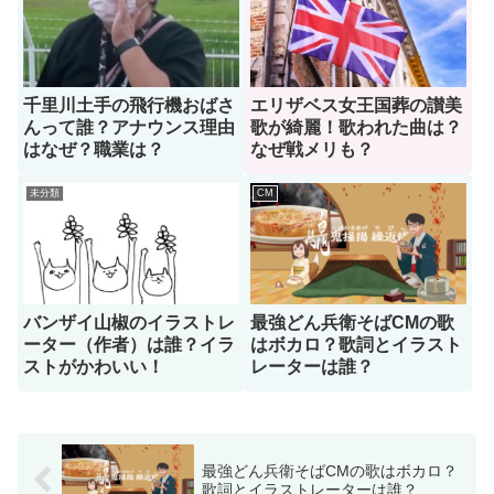
千里川土手の飛行機おばさ
エリザベス女王国葬の讃美
んって誰？アナウンス理由
歌が綺麗！歌われた曲は？
はなぜ？職業は？
なぜ戦メリも？
未分類
CM
バンザイ山椒のイラストレ
最強どん兵衛そばCMの歌
ーター（作者）は誰？イラ
はボカロ？歌詞とイラスト
ストがかわいい！
レーターは誰？
最強どん兵衛そばCMの歌はボカロ？
歌詞とイラストレーターは誰？