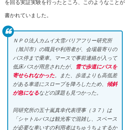
を回る実証実験を行ったところ、このようなことが
書かれていました。
ＮＰＯ法人カムイ大雪バリアフリー研究所
（旭川市）の職員や利用者が、会場最寄りの
バス停まで乗車。マースで事前連絡が入って
低床バスが用意されたが、
雪で歩道にバスを
寄せられなかった
。また、歩道よりも高低差
がある車道にスロープを降ろしたため、
傾斜
が急になる
などの課題も見つかった。
同研究所の五十嵐真幸代表理事（３７）は
「シャトルバスは観光客で混雑し、スペース
が必要な車いすの利用者はちゅうちょするか