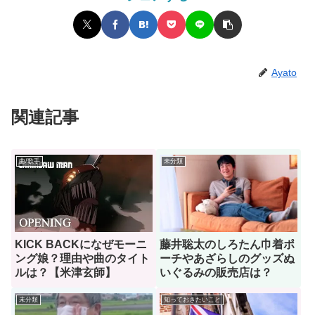
Ayato
関連記事
曲/歌手
未分類
KICK BACKになぜモーニ
藤井聡太のしろたん巾着ポ
ング娘？理由や曲のタイト
ーチやあざらしのグッズぬ
ルは？【米津玄師】
いぐるみの販売店は？
未分類
知っておきたいこと